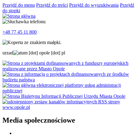
Przejdź do menu
Przejdź do treści
Przejdź do wyszukiwania
Przejdź
do stopki
+48 77 45 11 800
urzad
um
[dot]
opole
[dot]
pl
Media społecznościowe