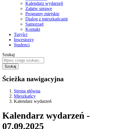
Kalendarz wydarzeń
Załatw sprawę
Programy miejskie
Dialog z mieszkańcami
Samorząd
Kontakt
Turyści
Inwestorzy
Studenci
Szukaj
Ścieżka nawigacyjna
Strona główna
Mieszkańcy
Kalendarz wydarzeń
Kalendarz wydarzeń -
07.09.2025