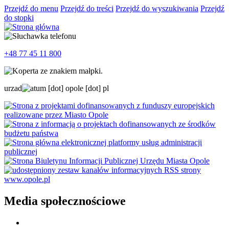
Przejdź do menu
Przejdź do treści
Przejdź do wyszukiwania
Przejdź
do stopki
+48 77 45 11 800
urzad
um
[dot]
opole
[dot]
pl
Media społecznościowe