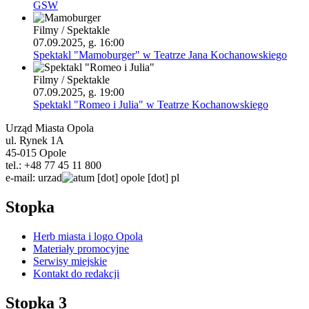
GSW
Filmy / Spektakle
07.09.2025, g. 16:00
Spektakl "Mamoburger" w Teatrze Jana Kochanowskiego
Filmy / Spektakle
07.09.2025, g. 19:00
Spektakl "Romeo i Julia" w Teatrze Kochanowskiego
Urząd Miasta Opola
ul. Rynek 1A
45-015 Opole
tel.: +48 77 45 11 800
e-mail:
urzad
um
[dot]
opole
[dot]
pl
Stopka
Herb miasta i logo Opola
Materiały promocyjne
Serwisy miejskie
Kontakt do redakcji
Stopka 3