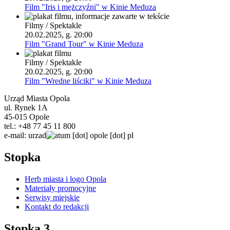
Film "Iris i mężczyźni" w Kinie Meduza
Filmy / Spektakle
20.02.2025, g. 20:00
Film "Grand Tour" w Kinie Meduza
Filmy / Spektakle
20.02.2025, g. 20:00
Film "Wredne liściki" w Kinie Meduza
Urząd Miasta Opola
ul. Rynek 1A
45-015 Opole
tel.: +48 77 45 11 800
e-mail:
urzad
um
[dot]
opole
[dot]
pl
Stopka
Herb miasta i logo Opola
Materiały promocyjne
Serwisy miejskie
Kontakt do redakcji
Stopka 3