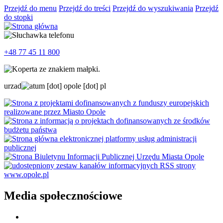
Przejdź do menu
Przejdź do treści
Przejdź do wyszukiwania
Przejdź
do stopki
+48 77 45 11 800
urzad
um
[dot]
opole
[dot]
pl
Media społecznościowe