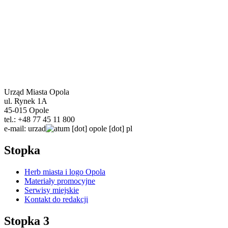
Urząd Miasta Opola
ul. Rynek 1A
45-015 Opole
tel.: +48 77 45 11 800
e-mail:
urzad
um
[dot]
opole
[dot]
pl
Stopka
Herb miasta i logo Opola
Materiały promocyjne
Serwisy miejskie
Kontakt do redakcji
Stopka 3