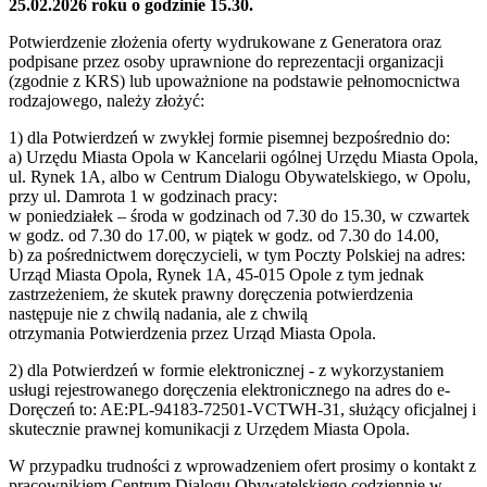
25.02.2026 roku o godzinie 15.30.
Potwierdzenie złożenia oferty wydrukowane z Generatora oraz
podpisane przez osoby uprawnione do reprezentacji organizacji
(zgodnie z KRS) lub upoważnione na podstawie pełnomocnictwa
rodzajowego, należy złożyć:
1) dla Potwierdzeń w zwykłej formie pisemnej bezpośrednio do:
a) Urzędu Miasta Opola w Kancelarii ogólnej Urzędu Miasta Opola,
ul. Rynek 1A, albo w Centrum Dialogu Obywatelskiego, w Opolu,
przy ul. Damrota 1 w godzinach pracy:
w poniedziałek – środa w godzinach od 7.30 do 15.30, w czwartek
w godz. od 7.30 do 17.00, w piątek w godz. od 7.30 do 14.00,
b) za pośrednictwem doręczycieli, w tym Poczty Polskiej na adres:
Urząd Miasta Opola, Rynek 1A, 45-015 Opole z tym jednak
zastrzeżeniem, że skutek prawny doręczenia potwierdzenia
następuje nie z chwilą nadania, ale z chwilą
otrzymania Potwierdzenia przez Urząd Miasta Opola.
2) dla Potwierdzeń w formie elektronicznej - z wykorzystaniem
usługi rejestrowanego doręczenia elektronicznego na adres do e-
Doręczeń to: AE:PL-94183-72501-VCTWH-31, służący oficjalnej i
skutecznie prawnej komunikacji z Urzędem Miasta Opola.
W przypadku trudności z wprowadzeniem ofert prosimy o kontakt z
pracownikiem Centrum Dialogu Obywatelskiego codziennie w