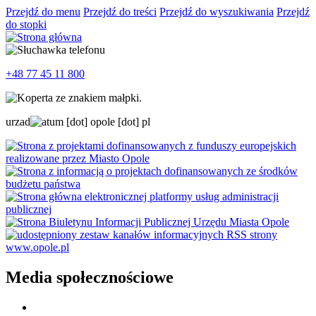
Przejdź do menu
Przejdź do treści
Przejdź do wyszukiwania
Przejdź
do stopki
+48 77 45 11 800
urzad
um
[dot]
opole
[dot]
pl
Media społecznościowe