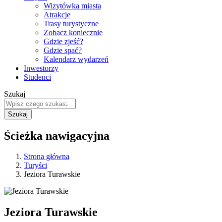
Wizytówka miasta
Atrakcje
Trasy turystyczne
Zobacz koniecznie
Gdzie zjeść?
Gdzie spać?
Kalendarz wydarzeń
Inwestorzy
Studenci
Szukaj
Ścieżka nawigacyjna
Strona główna
Turyści
Jeziora Turawskie
Jeziora Turawskie