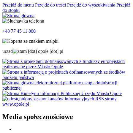
Przejdź do menu
Przejdź do treści
Przejdź do wyszukiwania
Przejdź
do stopki
+48 77 45 11 800
urzad
um
[dot]
opole
[dot]
pl
Media społecznościowe