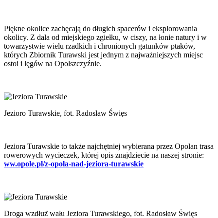
Piękne okolice zachęcają do długich spacerów i eksplorowania
okolicy. Z dala od miejskiego zgiełku, w ciszy, na łonie natury i w
towarzystwie wielu rzadkich i chronionych gatunków ptaków,
których Zbiornik Turawski jest jednym z najważniejszych miejsc
ostoi i lęgów na Opolszczyźnie.
Jezioro Turawskie, fot. Radosław Święs
Jeziora Turawskie to także najchętniej wybierana przez Opolan trasa
rowerowych wycieczek, której opis znajdziecie na naszej stronie:
ww.opole.pl/z-opola-nad-jeziora-turawskie
Droga wzdłuż̇ wału Jeziora Turawskiego, fot. Radosław Święs