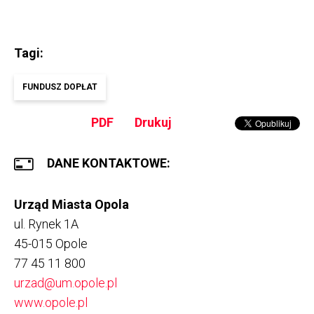
Tagi
FUNDUSZ DOPŁAT
PDF
Drukuj
DANE KONTAKTOWE
Urząd Miasta Opola
ul. Rynek 1A
45-015 Opole
77 45 11 800
urzad@um.opole.pl
Otworzy
www.opole.pl