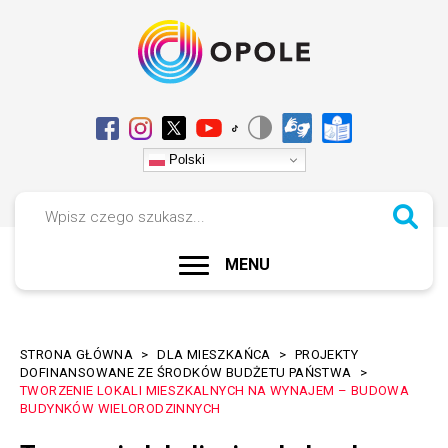
Przejdź
Przejdź
Przejdź
Przejdź
do
do
do
do
menu
treści
wyszukiwania
stopki
Przełącz
Media
Polski
na
społecznościowe
Wersja
Szukaj
kontrastowa
ROZWIŃ
MENU
Menu
portalu
STRONA GŁÓWNA
DLA MIESZKAŃCA
PROJEKTY
Ścieżka
DOFINANSOWANE ZE ŚRODKÓW BUDŻETU PAŃSTWA
TWORZENIE LOKALI MIESZKALNYCH NA WYNAJEM – BUDOWA
nawigacyjna
BUDYNKÓW WIELORODZINNYCH