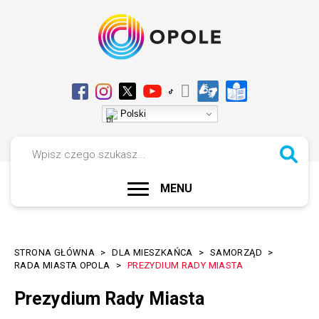
Przejdź
Przejdź
Przejdź
Przejdź
do
do
do
do
menu
treści
wyszukiwania
stopki
Przełącz
Media
Polski
na
społecznościowe
Wersja
Szukaj
kontrastowa
ROZWIŃ
MENU
Menu
portalu
STRONA GŁÓWNA
DLA MIESZKAŃCA
SAMORZĄD
Ścieżka
RADA MIASTA OPOLA
PREZYDIUM RADY MIASTA
nawigacyjna
Prezydium Rady Miasta