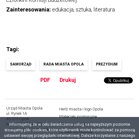
Zainteresowania:
edukacja, sztuka, literatura.
Tagi
SAMORZĄD
RADA MIASTA OPOLA
PREZYDIUM
PDF
Drukuj
Urząd Miasta Opola
Herb miasta i logo Opola
ul. Rynek 1A
Stopka
Materiały promocyjne
45-015 Opole
tel.: +48 77 45 11 800
Serwisy miejskie
Informujemy, że w celu świadczenia usług na najwyższym poziomie
e-mail:
urzad@um.opole.pl
stosujemy pliki cookies, które użytkownik może kontrolować za pomocą
Kontakt do redakcji
ustawień swojej przeglądarki internetowej. Dalsze korzystanie z naszego