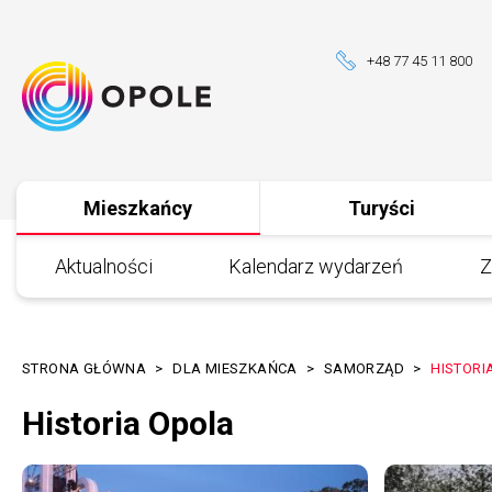
Przejdź
Przejdź
Przejdź
Przejdź
do
do
do
do
+48 77 45 11 800
menu
treści
wyszukiwania
stopki
Mieszkańcy
Turyści
Menu
portalu
Aktualności
Kalendarz wydarzeń
Z
STRONA GŁÓWNA
DLA MIESZKAŃCA
SAMORZĄD
HISTORI
Ścieżka
Historia Opola
nawigacyjna