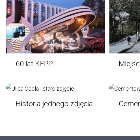
60 lat KFPP
Miejsc
60
Miejsca
lat
KFPP
Historia jednego zdjęcia
Cemen
Historia
Cementowni
jednego
Opola
zdjęcia