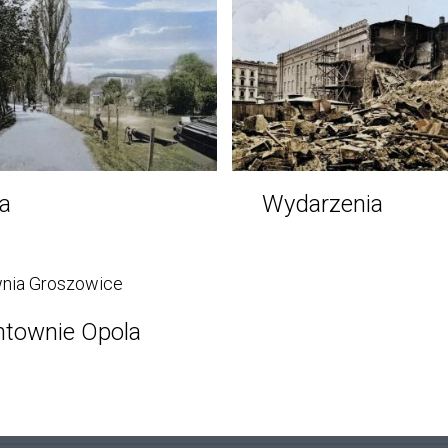
a
Wydarzenia
Wydarzenia
townie Opola
e