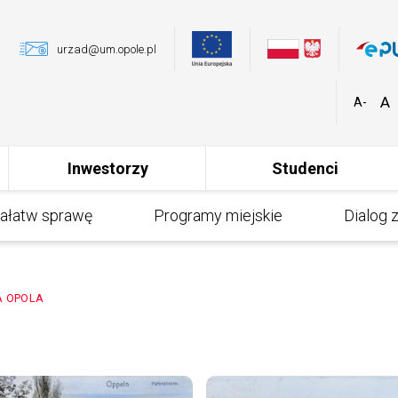
urzad@um.opole.pl
Zmnie
R
rozmi
r
czcio
cz
Inwestorzy
Studenci
ałatw sprawę
Programy miejskie
Dialog 
A OPOLA