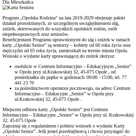
Dla Mieszkańca
Program „Opolska Rodzina“ na lata 2019-2029 obejmuje pakiet
działań prorodzinnych, ze szczególnym uwzględnieniem ulg,
zniżek, skierowanych do wszystkich opolskich rodzin, osób
niepełnosprawnych oraz seniorów.
Beneficjentami Programu uprawnionymi do ulg i zniżek w ramach
karty „Opolski Senior” są seniorzy – kobiety od 60 roku życia oraz
mężczyźni od 65 roku życia, zamieszkali na terenie miasta Opola.
Wnioski o wydanie karty uprawniającej do zniżek złożysz:
osobiście w Centrum Informacyjno – Edukacyjnym „Senior”
w Opolu przy ul.Krakowskiej 32, 45-075 Opole , od
poniedziałku do piątku w godzinach: 09:00 −15:00, tel.
77
441 23 70
za pośrednictwem operatora pocztowego, na adres: Centrum
Informacyjno – Edukacyjne „Senior” w Opolu przy
ul.Krakowskiej 32, 45-075 Opole .
Miejscem odbioru karty „Opolski Senior” jest Centrum
Informacyjno – Edukacyjne „Senior” w Opolu przy ul. Krakowskiej
32, 45-075 Opole
Zapoznaj się z regulaminem i pobierz wniosek o wydanie Karty
„Opolski Senior”. Jeśli jesteś przedsiębiorcą i chcesz przystąpić do