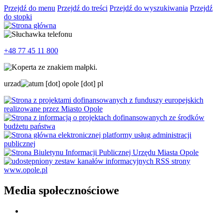
Przejdź do menu
Przejdź do treści
Przejdź do wyszukiwania
Przejdź
do stopki
+48 77 45 11 800
urzad
um
[dot]
opole
[dot]
pl
Media społecznościowe