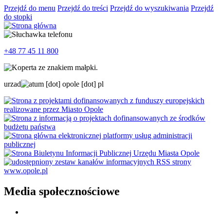
Przejdź do menu
Przejdź do treści
Przejdź do wyszukiwania
Przejdź
do stopki
+48 77 45 11 800
urzad
um
[dot]
opole
[dot]
pl
Media społecznościowe