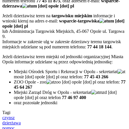
numerem telefonu
77 45 11 875
, oraz adresem e-mail:
wsparcie-
dzierzawa
um
[dot]
opole
[dot]
pl
Jeżeli dzierżawisz teren na
targowisku miejskim
informacje i
wnioski kieruj na adres e-mail:
wsparcie-targowiska
um
[dot]
opole
[dot]
pl
lub Administracja Targowisk Miejskich, 45-067 Opole ul. Targowa
9.
Informacje w zakresie ulg w zakresie dzierżawy terenu targowisk
miejskich udzielane są pod numerem telefonu:
77 44 18 144
.
Jeżeli dzierżawisz teren miejski od jednostki organizacyjnej Miasta
Opola informacje udzielane są przez odpowiednią jednostkę:
Miejski Ośrodek Sportu i Rekreacji w Opolu -
sekretariat
mosir
[dot]
opole
[dot]
pl
oraz telefon:
77 45 43 266
ZOO Opole -
zoo
zoo
[dot]
opole
[dot]
pl
oraz telefon:
77
45 64 267
Miejski Zarząd Dróg w Opolu -
sekretariat
mzd
[dot]
opole
[dot]
pl
oraz telefon
77 46 97 400
oraz pozostałe jednostki
Tagi
czynsz
dzierżawa
pomoc