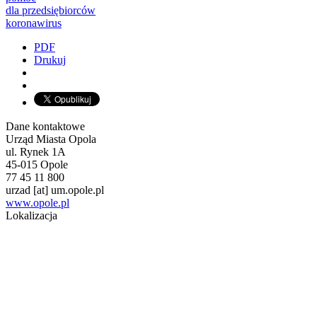
dla przedsiębiorców
koronawirus
PDF
Drukuj
Dane kontaktowe
Urząd Miasta Opola
ul. Rynek 1A
45-015 Opole
77 45 11 800
urzad
[at]
um.opole.pl
www.opole.pl
Lokalizacja