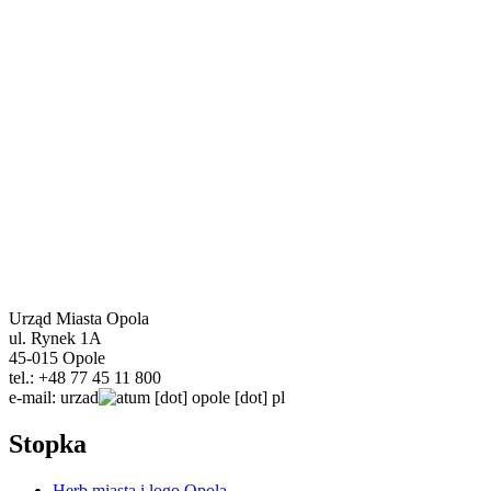
Urząd Miasta Opola
ul. Rynek 1A
45-015 Opole
tel.: +48 77 45 11 800
e-mail:
urzad
um
[dot]
opole
[dot]
pl
Stopka
Herb miasta i logo Opola