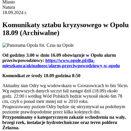
Miasto
Natura
18.09.2024 r.
Komunikaty sztabu kryzysowego w Opolu
18.09 (Archiwalne)
Od godziny 3.00 w dniu 16.09 obowiązuje w Opolu alarm
przeciwpowodziowy:
https://www.opole.pl/dla-
mieszkanca/aktualnosc/alarm-przeciwpowodziowy-w-opolu
Komunikat ze środy 18.09 godzina 8:50
Aktualny stan Odry wg wodowskazu w Groszowicach to 6m 56cm.
Wg najnowszych danych szczyt fali nastąpi dziś (18.09) około
godz. 22:00 i według Wód Polskich będzie wynosił około 6m 78
cm, czyli o ponad metr mniej niż w 2010 roku.
Prognozowany poziom Odry będzie się utrzymywał na podobnym
poziomie prawdopodobnie przez kilka kolejnych dni.
Przypominamy o kategorycznym zakazie wchodzenia na wały,
brzegi rzek, instalacje hydrotechniczne oraz teren polderu
Żelazna.