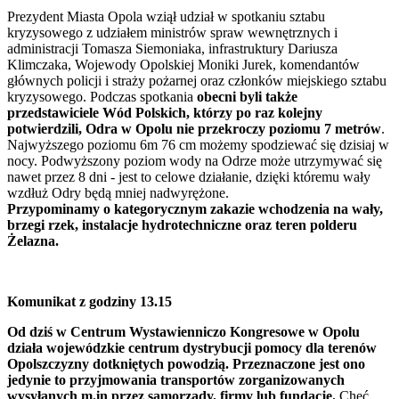
Prezydent Miasta Opola wziął udział w spotkaniu sztabu
kryzysowego z udziałem ministrów spraw wewnętrznych i
administracji Tomasza Siemoniaka, infrastruktury Dariusza
Klimczaka, Wojewody Opolskiej Moniki Jurek, komendantów
głównych policji i straży pożarnej oraz członków miejskiego sztabu
kryzysowego. Podczas spotkania
obecni byli także
przedstawiciele Wód Polskich, którzy po raz kolejny
potwierdzili, Odra w Opolu nie przekroczy poziomu 7 metrów
.
Najwyższego poziomu 6m 76 cm możemy spodziewać się dzisiaj w
nocy. Podwyższony poziom wody na Odrze może utrzymywać się
nawet przez 8 dni - jest to celowe działanie, dzięki któremu wały
wzdłuż Odry będą mniej nadwyrężone.
Przypominamy o kategorycznym zakazie wchodzenia na wały,
brzegi rzek, instalacje hydrotechniczne oraz teren polderu
Żelazna.
Komunikat z godziny 13.15
Od dziś w Centrum Wystawienniczo Kongresowe w Opolu
działa wojewódzkie centrum dystrybucji pomocy dla terenów
Opolszczyzny dotkniętych powodzią. Przeznaczone jest ono
jedynie to przyjmowania transportów zorganizowanych
wysyłanych m.in przez samorządy, firmy lub fundacje.
Chęć