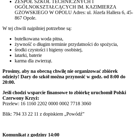
ZESPÓŁ SZKÓŁ TECHNICZNYCH I
OGÓLNOKSZTAŁCĄCYCH IM. KAZIMIERZA
GZOWSKIEGO W OPOLU Adres: ul. Józefa Hallera 6, 45-
867 Opole.
W tej chwili najpilniej potrzebne są:
butelkowana woda pitna,
żywność o długim terminie przydatności do spożycia,
środki czystości i higieny osobistej,
latarki, baterie
karma dla zwierząt.
Prosimy, aby na obecną chwilę nie organizować zbiórek
odzieży! Dary do szkół można przynosić w godz. od 8:00 do
20:00.
Jeśli chodzi wsparcie finansowe to zbiórkę uruchomił Polski
Czerwony Krzyż:
Przelew: 16 1160 2202 0000 0002 7718 3060
Blik: 794 33 22 11 z dopiskiem „Powódź”
Komunikat z godziny 14:00