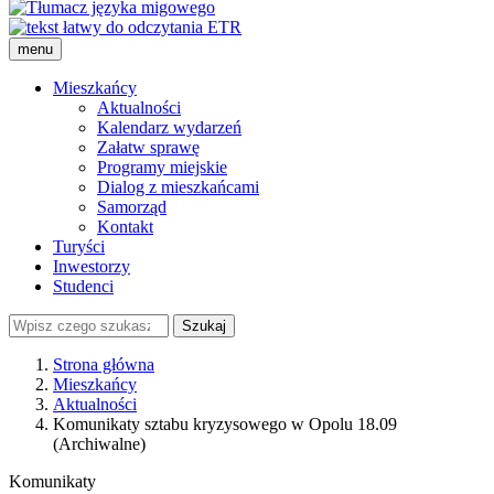
Zmniejsz
Resetuj
Z
YouTubie
na
rozmiar
rozmiar
r
TikToku
czcionki
czcionki
c
Rozwiń
menu
Menu
Mieszkańcy
portalu
Aktualności
Kalendarz wydarzeń
Załatw sprawę
Programy miejskie
Dialog z mieszkańcami
Samorząd
Kontakt
Turyści
Inwestorzy
Studenci
Szukaj
Strona główna
Mieszkańcy
Ścieżka
Aktualności
nawigacyjna
Komunikaty sztabu kryzysowego w Opolu 18.09
(Archiwalne)
Komunikaty