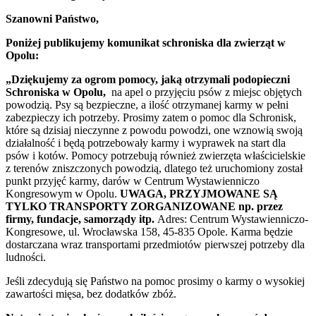
Szanowni Państwo,
Poniżej publikujemy komunikat schroniska dla zwierząt w
Opolu:
„Dziękujemy za ogrom pomocy, jaką otrzymali podopieczni
Schroniska w Opolu,
na apel o przyjęciu psów z miejsc objętych
powodzią. Psy są bezpieczne, a ilość otrzymanej karmy w pełni
zabezpieczy ich potrzeby. Prosimy zatem o pomoc dla Schronisk,
które są dzisiaj nieczynne z powodu powodzi, one wznowią swoją
działalność i będą potrzebowały karmy i wyprawek na start dla
psów i kotów. Pomocy potrzebują również zwierzęta właścicielskie
z terenów zniszczonych powodzią, dlatego też uruchomiony został
punkt przyjęć karmy, darów w Centrum Wystawienniczo
Kongresowym w Opolu.
UWAGA, PRZYJMOWANE SĄ
TYLKO TRANSPORTY ZORGANIZOWANE np. przez
firmy, fundacje, samorządy itp.
Adres: Centrum Wystawienniczo-
Kongresowe, ul. Wrocławska 158, 45-835 Opole. Karma będzie
dostarczana wraz transportami przedmiotów pierwszej potrzeby dla
ludności.
Jeśli zdecydują się Państwo na pomoc prosimy o karmy o wysokiej
zawartości mięsa, bez dodatków zbóż.