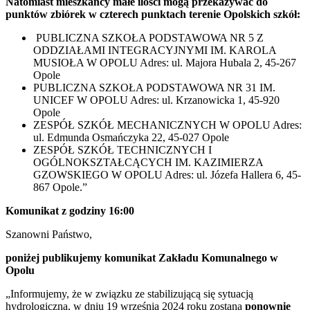
Natomiast mieszkańcy małe ilości mogą przekazywać do
punktów zbiórek w czterech punktach terenie Opolskich szkół:
PUBLICZNA SZKOŁA PODSTAWOWA NR 5 Z
ODDZIAŁAMI INTEGRACYJNYMI IM. KAROLA
MUSIOŁA W OPOLU Adres: ul. Majora Hubala 2, 45-267
Opole
PUBLICZNA SZKOŁA PODSTAWOWA NR 31 IM.
UNICEF W OPOLU Adres: ul. Krzanowicka 1, 45-920
Opole
ZESPÓŁ SZKÓŁ MECHANICZNYCH W OPOLU Adres:
ul. Edmunda Osmańczyka 22, 45-027 Opole
ZESPÓŁ SZKÓŁ TECHNICZNYCH I
OGÓLNOKSZTAŁCĄCYCH IM. KAZIMIERZA
GZOWSKIEGO W OPOLU Adres: ul. Józefa Hallera 6, 45-
867 Opole.”
Komunikat z godziny 16:00
Szanowni Państwo,
poniżej publikujemy komunikat Zakładu Komunalnego w
Opolu
„Informujemy, że w związku ze stabilizującą się sytuacją
hydrologiczną, w dniu 19 września 2024 roku zostaną
ponownie