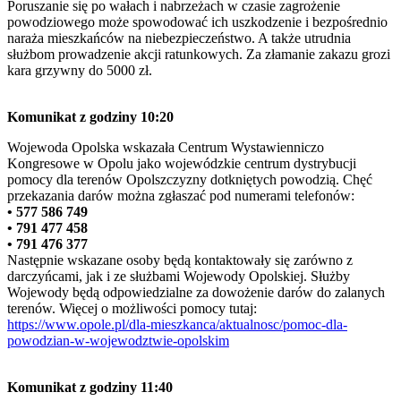
Poruszanie się po wałach i nabrzeżach w czasie zagrożenie
powodziowego może spowodować ich uszkodzenie i bezpośrednio
naraża mieszkańców na niebezpieczeństwo. A także utrudnia
służbom prowadzenie akcji ratunkowych. Za złamanie zakazu grozi
kara grzywny do 5000 zł.
Komunikat z godziny 10:20
Wojewoda Opolska wskazała Centrum Wystawienniczo
Kongresowe w Opolu jako wojewódzkie centrum dystrybucji
pomocy dla terenów Opolszczyzny dotkniętych powodzią. Chęć
przekazania darów można zgłaszać pod numerami telefonów:
• 577 586 749
• 791 477 458
• 791 476 377
Następnie wskazane osoby będą kontaktowały się zarówno z
darczyńcami, jak i ze służbami Wojewody Opolskiej. Służby
Wojewody będą odpowiedzialne za dowożenie darów do zalanych
terenów. Więcej o możliwości pomocy tutaj:
https://www.opole.pl/dla-mieszkanca/aktualnosc/pomoc-dla-
powodzian-w-wojewodztwie-opolskim
Komunikat z godziny 11:40