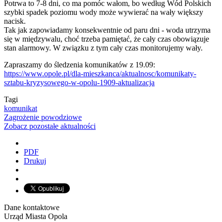
Potrwa to 7-8 dni, co ma pomóc wałom, bo według Wód Polskich
szybki spadek poziomu wody może wywierać na wały większy
nacisk.
Tak jak zapowiadamy konsekwentnie od paru dni - woda utrzyma
się w międzywalu, choć trzeba pamiętać, że cały czas obowiązuje
stan alarmowy. W związku z tym cały czas monitorujemy wały.
Zapraszamy do śledzenia komunikatów z 19.09:
https://www.opole.pl/dla-mieszkanca/aktualnosc/komunikaty-
sztabu-kryzysowego-w-opolu-1909-aktualizacja
Tagi
komunikat
Zagrożenie powodziowe
Zobacz pozostałe aktualności
PDF
Drukuj
Dane kontaktowe
Urząd Miasta Opola