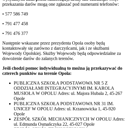
przekazania darów mogą one zgłaszać pod numerami telefonów:
• 577 586 749
• 791 477 458
• 791 476 377
Następnie wskazane przez prezydenta Opola osoby będą
kontaktowały się zarówno z darczyńcami, jak i ze służbami
Wojewody Opolskiej. Służby Wojewody będą odpowiedzialne za
dowożenie darów do zalanych terenów.
Jeśli chodzi pomoc indywidualną to można ją przekazywać do
czterech punktów na terenie Opola:
PUBLICZNA SZKOŁA PODSTAWOWA NR 5 Z
ODDZIAŁAMI INTEGRACYJNYMI IM. KAROLA
MUSIOŁA W OPOLU Adres: ul. Majora Hubala 2, 45-267
Opole
PUBLICZNA SZKOŁA PODSTAWOWA NR 31 IM.
UNICEF W OPOLU Adres: ul. Krzanowicka 1, 45-920
Opole
ZESPÓŁ SZKÓŁ MECHANICZNYCH W OPOLU Adres:
ul. Edmunda Osmańczyka 22, 45-027 Opole