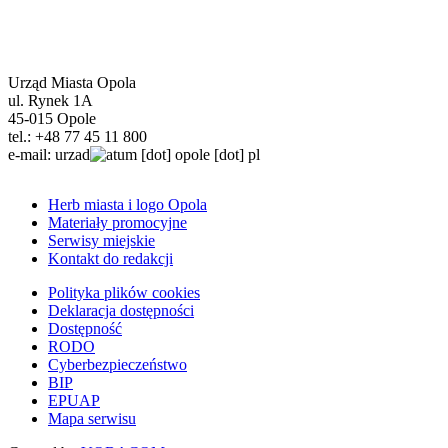
Urząd Miasta Opola
ul. Rynek 1A
45-015 Opole
tel.: +48 77 45 11 800
e-mail:
urzad
um
[dot]
opole
[dot]
pl
Herb miasta i logo Opola
Materiały promocyjne
Stopka
Serwisy miejskie
Kontakt do redakcji
Polityka plików cookies
Deklaracja dostępności
Stopka
Dostępność
3
RODO
Cyberbezpieczeństwo
BIP
EPUAP
Mapa serwisu