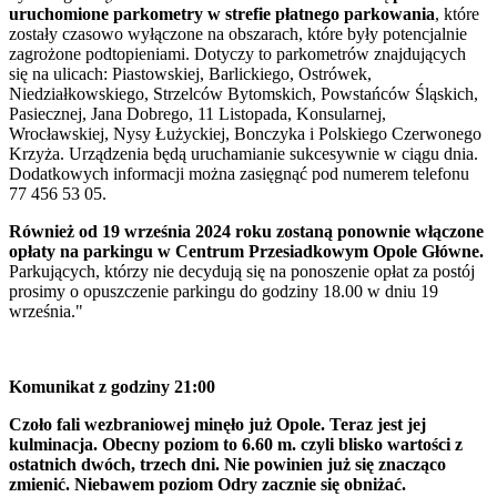
uruchomione parkometry w strefie płatnego parkowania
, które
zostały czasowo wyłączone na obszarach, które były potencjalnie
zagrożone podtopieniami. Dotyczy to parkometrów znajdujących
się na ulicach: Piastowskiej, Barlickiego, Ostrówek,
Niedziałkowskiego, Strzelców Bytomskich, Powstańców Śląskich,
Pasiecznej, Jana Dobrego, 11 Listopada, Konsularnej,
Wrocławskiej, Nysy Łużyckiej, Bonczyka i Polskiego Czerwonego
Krzyża. Urządzenia będą uruchamianie sukcesywnie w ciągu dnia.
Dodatkowych informacji można zasięgnąć pod numerem telefonu
77 456 53 05.
Również od 19 września 2024 roku zostaną ponownie włączone
opłaty na parkingu w Centrum Przesiadkowym Opole Główne.
Parkujących, którzy nie decydują się na ponoszenie opłat za postój
prosimy o opuszczenie parkingu do godziny 18.00 w dniu 19
września."
Komunikat z godziny 21:00
Czoło fali wezbraniowej minęło już Opole. Teraz jest jej
kulminacja. Obecny poziom to 6.60 m. czyli blisko wartości z
ostatnich dwóch, trzech dni. Nie powinien już się znacząco
zmienić. Niebawem poziom Odry zacznie się obniżać.