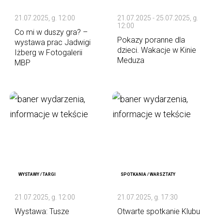
21.07.2025, g. 12:00
21.07.2025 - 25.07.2025, g.
12:00
Co mi w duszy gra? –
Pokazy poranne dla
wystawa prac Jadwigi
dzieci. Wakacje w Kinie
Iżberg w Fotogalerii
Meduza
MBP
WYSTAWY / TARGI
SPOTKANIA / WARSZTATY
21.07.2025, g. 12:00
21.07.2025, g. 17:30
Wystawa: Tusze
Otwarte spotkanie Klubu