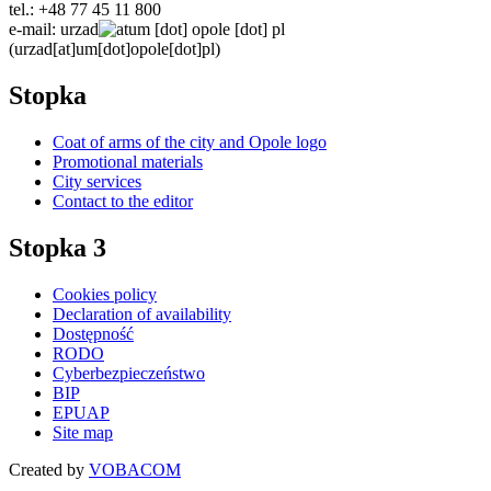
tel.: +48 77 45 11 800
e-mail:
urzad
um
[dot]
opole
[dot]
pl
(urzad[at]um[dot]opole[dot]pl)
Stopka
Coat of arms of the city and Opole logo
Promotional materials
City services
Contact to the editor
Stopka 3
Cookies policy
Declaration of availability
Dostępność
RODO
Cyberbezpieczeństwo
BIP
EPUAP
Site map
Created by
VOBACOM