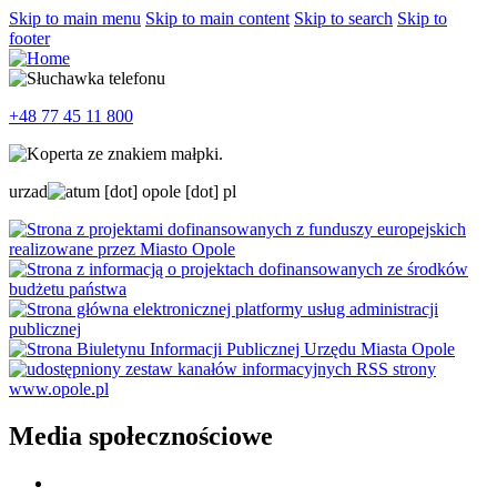
Skip to main menu
Skip to main content
Skip to search
Skip to
footer
+48 77 45 11 800
urzad
um
[dot]
opole
[dot]
pl
Media społecznościowe