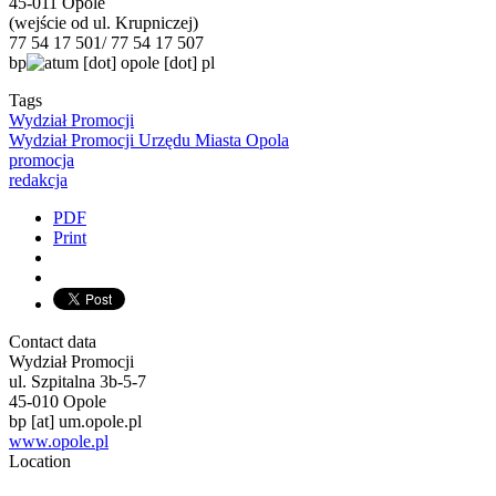
45-011 Opole
(wejście od ul. Krupniczej)
77 54 17 501/ 77 54 17 507
bp
um
[dot]
opole
[dot]
pl
Tags
Wydział Promocji
Wydział Promocji Urzędu Miasta Opola
promocja
redakcja
PDF
Print
Contact data
Wydział Promocji
ul. Szpitalna 3b-5-7
45-010 Opole
bp
[at]
um.opole.pl
www.opole.pl
Location