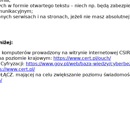
enia;
ch w formie otwartego tekstu – niech np. będą zabezpi
omunikacyjnym;
ch serwisach i na stronach, jeżeli nie masz absolutnej
iżej:
w komputerów prowadzony na witrynie internetowej CSI
na poziomie krajowym:
https://www.cert.pl/ouch/
 Cyfryzacji:
https://www.gov.pl/web/baza-wiedzy/cyberb
s://www.cert.pl/
ŁĄCZ. mającej na celu zwiększanie poziomu świadomoś
/