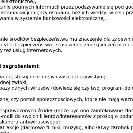
elektroniczne),
dzanie poufnych informacji przez podszywanie się pod god
 komunikacji między osobami, bez ich wiedzy, w celu pr
wania w systemie bankowości elektronicznej.
anie środków bezpieczeństwa ma znaczenie dla zapewni
ń cyberbezpieczeństwa i stosowanie zabezpieczeń przed
 też usług internetowych.
 zagrożeniami:
wego, stosuj ochronę w czasie rzeczywistym;
dnej zwłoki;
azy danych wirusów (dowiedz się czy twój program do o
cznej czy portali społecznościowych, które nie mają ważn
esprawdzonych źródeł (może być ono zainfekowane zło
maili do swoich klientów/interesantów z prośbą o podanie
 skanera antywirusowego;
 atrakcje (darmowe filmiki, muzykę, albo łatwy zarobek 