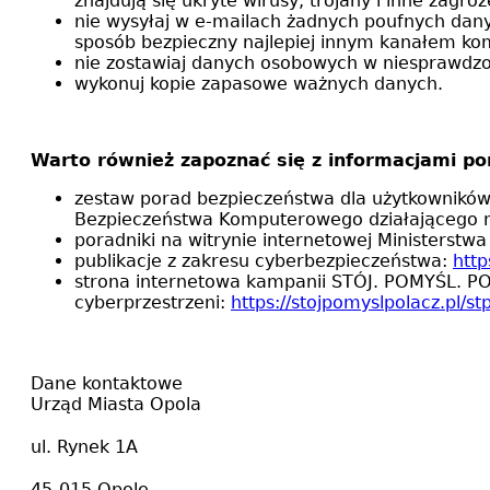
znajdują się ukryte wirusy, trojany i inne zagroż
nie wysyłaj w e-mailach żadnych poufnych dany
sposób bezpieczny najlepiej innym kanałem k
nie zostawiaj danych osobowych w niesprawdzony
wykonuj kopie zapasowe ważnych danych.
Warto również zapoznać się z informacjami pon
zestaw porad bezpieczeństwa dla użytkownikó
Bezpieczeństwa Komputerowego działającego 
poradniki na witrynie internetowej Ministerstwa
publikacje z zakresu cyberbezpieczeństwa:
http
strona internetowa kampanii STÓJ. POMYŚL. PO
cyberprzestrzeni:
https://stojpomyslpolacz.pl/stp
Dane kontaktowe
Urząd Miasta Opola
ul. Rynek 1A
45-015 Opole