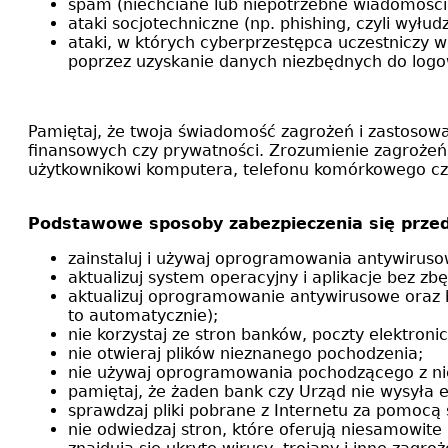
spam (niechciane lub niepotrzebne wiadomości 
ataki socjotechniczne (np. phishing, czyli wyłu
ataki, w których cyberprzestępca uczestniczy w
poprzez uzyskanie danych niezbędnych do logo
Pamiętaj, że twoja świadomość zagrożeń i zastosow
finansowych czy prywatności. Zrozumienie zagroże
użytkownikowi komputera, telefonu komórkowego czy
Podstawowe sposoby zabezpieczenia się przed
zainstaluj i używaj oprogramowania antywiruso
aktualizuj system operacyjny i aplikacje bez zbę
aktualizuj oprogramowanie antywirusowe oraz b
to automatycznie);
nie korzystaj ze stron banków, poczty elektroni
nie otwieraj plików nieznanego pochodzenia;
nie używaj oprogramowania pochodzącego z ni
pamiętaj, że żaden bank czy Urząd nie wysyła e-
sprawdzaj pliki pobrane z Internetu za pomocą
nie odwiedzaj stron, które oferują niesamowite