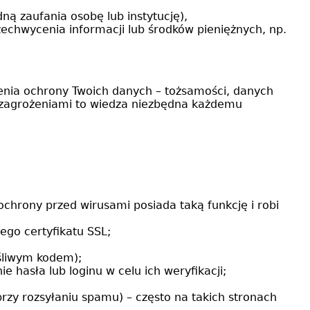
ną zaufania osobę lub instytucję),
zechwycenia informacji lub środków pieniężnych, np.
enia ochrony Twoich danych – tożsamości, danych
 zagrożeniami to wiedza niezbędna każdemu
chrony przed wirusami posiada taką funkcję i robi
ego certyfikatu SSL;
śliwym kodem);
 hasła lub loginu w celu ich weryfikacji;
przy rozsyłaniu spamu) – często na takich stronach