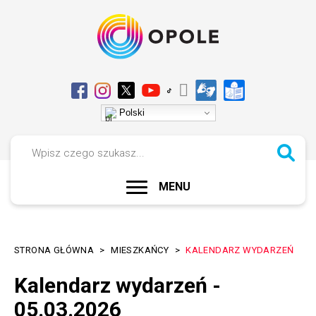
Przejdź
Przejdź
Przejdź
Przejdź
do
do
do
do
menu
treści
wyszukiwania
stopki
Przełącz
Media
Polski
na
społecznościowe
Wersja
Szukaj
kontrastowa
ROZWIŃ
MENU
Menu
portalu
STRONA GŁÓWNA
MIESZKAŃCY
KALENDARZ WYDARZEŃ
Ścieżka
Kalendarz wydarzeń -
nawigacyjna
05.03.2026