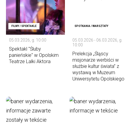
FILMY / SPEKTAKLE
SPOTKANIA / WARSZTATY
05.03.2026, g. 10:00
05.03.2026 - 06.03.2026, g.
10:00
Spektakl "Śluby
Prelekcja „Śląscy
panieńskie" w Opolskim
misjonarze werbiści w
Teatrze Lalki Aktora
służbie kultur świata” z
wystawą w Muzeum
Uniwersytetu Opolskiego