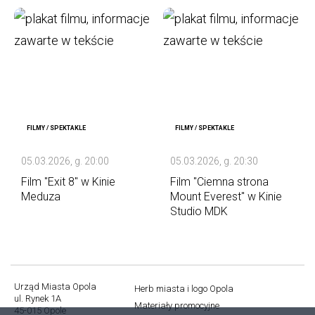
FILMY / SPEKTAKLE
FILMY / SPEKTAKLE
05.03.2026, g. 20:00
05.03.2026, g. 20:30
Film "Exit 8" w Kinie
Film "Ciemna strona
Meduza
Mount Everest" w Kinie
Studio MDK
Urząd Miasta Opola
Herb miasta i logo Opola
ul. Rynek 1A
Stopka
Materiały promocyjne
45-015 Opole