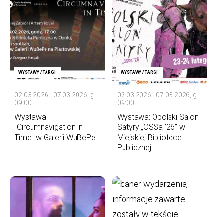
WYSTAWY / TARGI
WYSTAWY / TARGI
02.03.2026 - 07.03.2026, g.
03.03.2026 - 07.03.2026, g.
09:00
09:00
Wystawa
Wystawa: Opolski Salon
"Circumnavigation in
Satyry „OSSa ‘26” w
Time" w Galerii WuBePe
Miejskiej Bibliotece
Publicznej