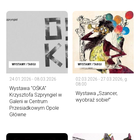
WYSTAWY / TARGI
WYSTAWY / TARGI
24.01.2026 - 08.03.2026
02.03.2026 - 27.03.2026, g.
08:00
Wystawa "OŚKA"
Wystawa „Szancer,
Krzysztofa Szpryngiel w
wyobraź sobie!”
Galerii w Centrum
Przesiadkowym Opole
Główne