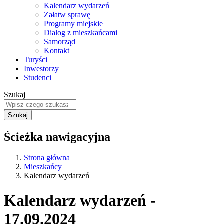
Kalendarz wydarzeń
Załatw sprawę
Programy miejskie
Dialog z mieszkańcami
Samorząd
Kontakt
Turyści
Inwestorzy
Studenci
Szukaj
Ścieżka nawigacyjna
Strona główna
Mieszkańcy
Kalendarz wydarzeń
Kalendarz wydarzeń -
17.09.2024