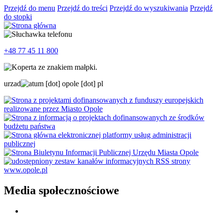
Przejdź do menu
Przejdź do treści
Przejdź do wyszukiwania
Przejdź
do stopki
+48 77 45 11 800
urzad
um
[dot]
opole
[dot]
pl
Media społecznościowe