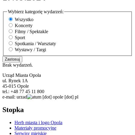
Wybierz kategorię wydarzeń:
Wszystko
Koncerty
Filmy / Spektakle
Sport
Spotkania / Warsztaty
Wystawy / Targi
Brak wydarzeń.
Urząd Miasta Opola
ul. Rynek 1A
45-015 Opole
tel.: +48 77 45 11 800
e-mail:
urzad
um
[dot]
opole
[dot]
pl
Stopka
Herb miasta i logo Opola
Materiały promocyjne
Serwisy miejskie