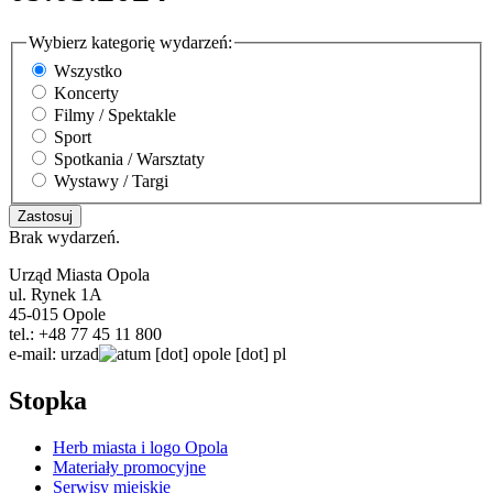
Wybierz kategorię wydarzeń:
Wszystko
Koncerty
Filmy / Spektakle
Sport
Spotkania / Warsztaty
Wystawy / Targi
Brak wydarzeń.
Urząd Miasta Opola
ul. Rynek 1A
45-015 Opole
tel.: +48 77 45 11 800
e-mail:
urzad
um
[dot]
opole
[dot]
pl
Stopka
Herb miasta i logo Opola
Materiały promocyjne
Serwisy miejskie