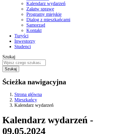
Kalendarz wydarzeń
Załatw sprawę
Programy miejskie
Dialog z mieszkańcami
Samorząd
Kontakt
Turyści
Inwestorzy
Studenci
Szukaj
Ścieżka nawigacyjna
Strona główna
Mieszkańcy
Kalendarz wydarzeń
Kalendarz wydarzeń -
09.05.2024