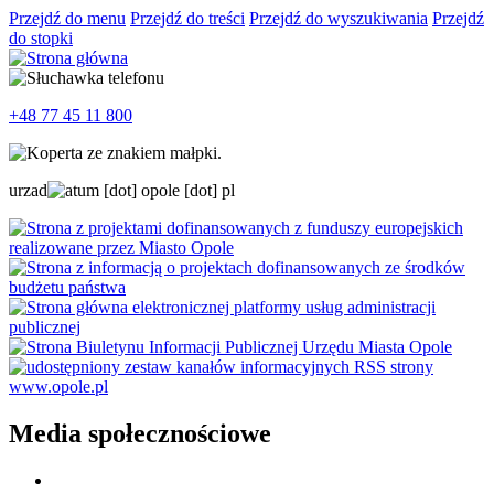
Przejdź do menu
Przejdź do treści
Przejdź do wyszukiwania
Przejdź
do stopki
+48 77 45 11 800
urzad
um
[dot]
opole
[dot]
pl
Media społecznościowe