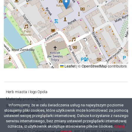
Leaflet
|
©
OpenStreetMap
contributors
Herb miasta i logo Opola
Stopka
Materiały promocyjne
Informujemy, że w celu świadczenia usług na najwyższym poziomie
Serwisy miejskie
stosujemy pliki cookies, które użytkownik może kontrolować za pomocą
Kontakt do redakcji
ustawień swojej przeglądarki internetowej. Dalsze korzystanie z naszego
serwisu internetowego, bez zmiany ustawień przeglądarki internetowej
Polityka plików cookies
Deklaracja dostępności
Dostępność
oznacza, iż użytkownik akceptuje stosowanie plików cookies.
Czytaj
Stopka
RODO
Cyberbezpieczeństwo
BIP
EPUAP
Mapa serwisu
więcej