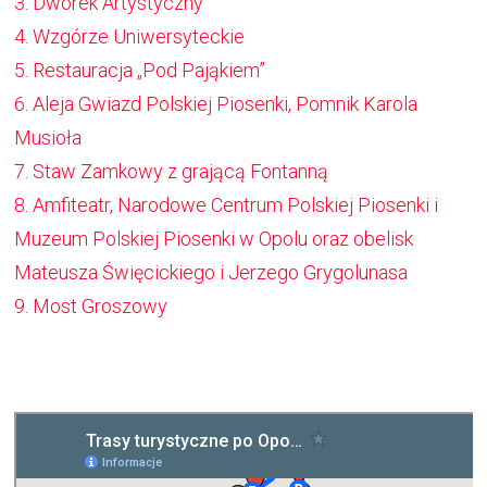
w
się
Otworzy
3. Dworek Artystyczny
nowym
w
się
Otworzy
4. Wzgórze Uniwersyteckie
oknie
nowym
w
się
Otworzy
5. Restauracja „Pod Pająkiem”
oknie
nowym
w
się
Otworzy
6. Aleja Gwiazd Polskiej Piosenki, Pomnik Karola
oknie
nowym
w
się
Musioła
oknie
nowym
w
Otworzy
7. Staw Zamkowy z grającą Fontanną
oknie
nowym
się
Otworzy
8. Amfiteatr, Narodowe Centrum Polskiej Piosenki i
oknie
w
się
Muzeum Polskiej Piosenki w Opolu oraz obelisk
nowym
w
Mateusza Święcickiego i Jerzego Grygolunasa
oknie
nowym
Otworzy
9. Most Groszowy
oknie
się
w
nowym
oknie