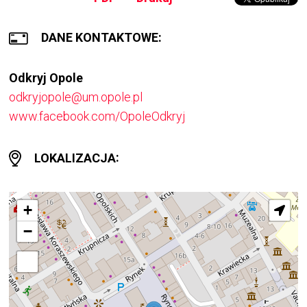
DANE KONTAKTOWE
Odkryj Opole
odkryjopole@um.opole.pl
Otworzy
www.facebook.com/OpoleOdkryj
się
w
LOKALIZACJA
nowym
oknie
+
−