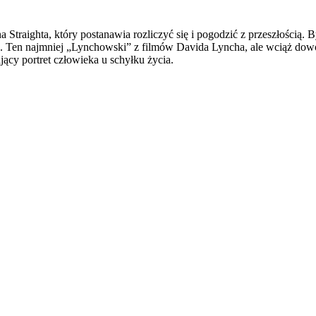
vina Straighta, który postanawia rozliczyć się i pogodzić z przeszłośc
. Ten najmniej „Lynchowski” z filmów Davida Lyncha, ale wciąż dowód 
ający portret człowieka u schyłku życia.