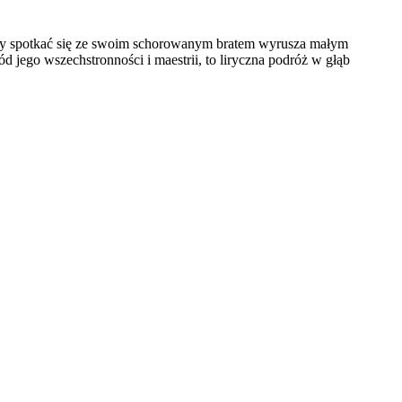
ią. By spotkać się ze swoim schorowanym bratem wyrusza małym
jego wszechstronności i maestrii, to liryczna podróż w głąb