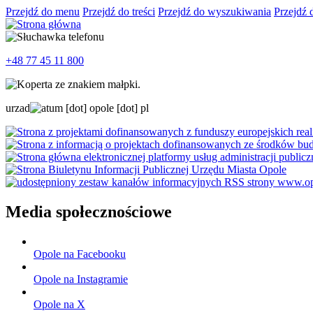
Przejdź do menu
Przejdź do treści
Przejdź do wyszukiwania
Przejdź 
+48 77 45 11 800
urzad
um
[dot]
opole
[dot]
pl
Media społecznościowe
Opole na Facebooku
Opole na Instagramie
Opole na X