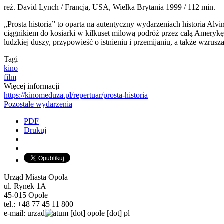
reż. David Lynch / Francja, USA, Wielka Brytania 1999 / 112 min.
„Prosta historia” to oparta na autentyczny wydarzeniach historia Al
ciągnikiem do kosiarki w kilkuset milową podróż przez całą Amerykę
ludzkiej duszy, przypowieść o istnieniu i przemijaniu, a także wzrusz
Tagi
kino
film
Więcej informacji
https://kinomeduza.pl/repertuar/prosta-historia
Pozostałe wydarzenia
PDF
Drukuj
Urząd Miasta Opola
ul. Rynek 1A
45-015 Opole
tel.: +48 77 45 11 800
e-mail:
urzad
um
[dot]
opole
[dot]
pl