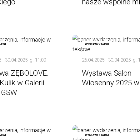
kiego
nasze wspólne mi
ARGI
WYSTAWY / TARGI
 - 30.04.2025, g. 11:00
26.04.2025 - 30.04.2025, g. 
wa ZĘBOLOVE.
Wystawa Salon
Kulik w Galerii
Wiosenny 2025 
s GSW
ARGI
WYSTAWY / TARGI