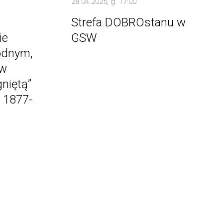
28.04.2025, g. 17:00
Strefa DOBROstanu w
ie
GSW
odnym,
 w
niętą”
 1877-