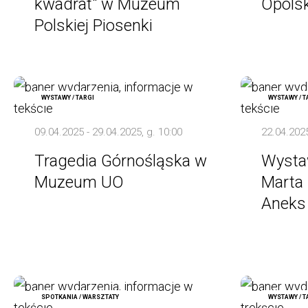
kwadrat" w Muzeum
Opols
Polskiej Piosenki
WYSTAWY / TARGI
WYSTAWY / T
09.04.2025 - 29.04.2025, g. 10:00
22.04.2025
Tragedia Górnośląska w
Wysta
Muzeum UO
Marta 
Anek
SPOTKANIA / WARSZTATY
WYSTAWY / T