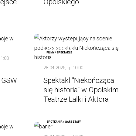
ejsce”
Opolskiego
FILMY / SPEKTAKLE
11:00
28.04.2025, g. 10:00
w GSW
Spektakl "Niekończąca
się historia" w Opolskim
Teatrze Lalki i Aktora
SPOTKANIA / WARSZTATY