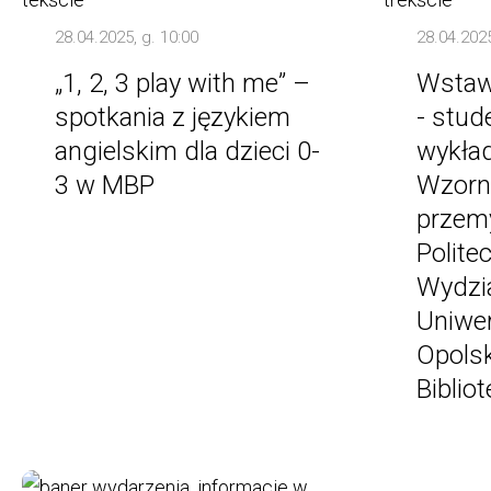
28.04.2025, g. 10:00
28.04.2025
„1, 2, 3 play with me” –
Wstaw
spotkania z językiem
- stud
angielskim dla dzieci 0-
wykła
3 w MBP
Wzorn
przem
Politec
Wydzia
Uniwe
Opolsk
Biblio