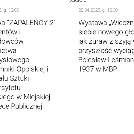
, g. 12:00
28.04.2025, g. 12:00
a "ZAPALEŃCY 2"
Wystawa „Wieczn
entów i
siebie nowego gł
dowców
jak żuraw z szyją
ictwa
przyszłość wyciąg
ysłowego
Bolesław Leśmian
hniki Opolskiej i
1937 w MBP
łu Sztuki
rsytetu
iego w Miejskiej
tece Publicznej