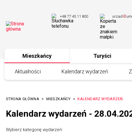
Przejdź
Przejdź
Przejdź
Przejdź
do
do
do
do
+48 77 45 11 800
urzad
um
menu
treści
wyszukiwania
stopki
Mieszkańcy
Turyści
Menu
portalu
Aktualności
Kalendarz wydarzeń
Z
STRONA GŁÓWNA
MIESZKAŃCY
KALENDARZ WYDARZEŃ
Ścieżka
Kalendarz wydarzeń - 28.04.20
nawigacyjna
Wybierz kategorię wydarzeń: