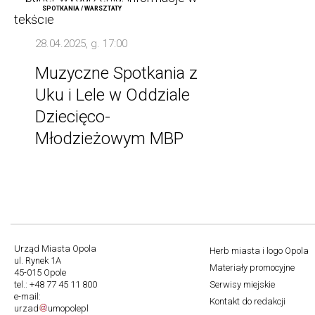
SPOTKANIA / WARSZTATY
28.04.2025, g. 17:00
Muzyczne Spotkania z
Uku i Lele w Oddziale
Dziecięco-
Młodzieżowym MBP
Urząd Miasta Opola
Herb miasta i logo Opola
ul. Rynek 1A
Stopka
Materiały promocyjne
45-015 Opole
tel.: +48 77 45 11 800
Serwisy miejskie
e-mail:
Kontakt do redakcji
urzad
um
opole
pl