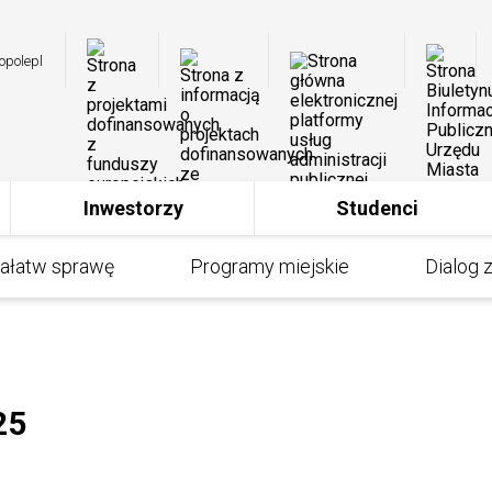
opole
pl
Inwestorzy
Studenci
ałatw sprawę
Programy miejskie
Dialog 
25