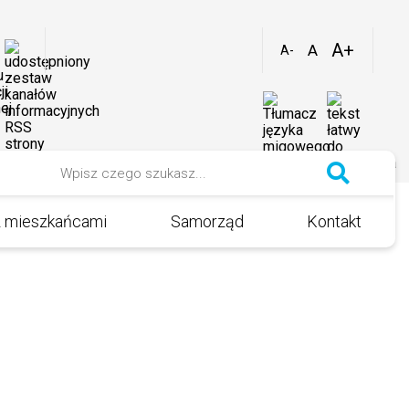
Zmniejsz
Resetuj
Zwiększ
Media
rozmiar
rozmiar
rozmiar
czcionki
czcionki
społecznościowe
czcionki
Szukaj
z mieszkańcami
Samorząd
Kontakt