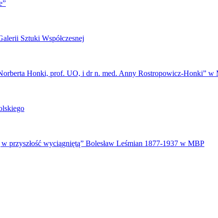
e”
alerii Sztuki Współczesnej
Norberta Honki, prof. UO, i dr n. med. Anny Rostropowicz-Honki” 
olskiego
ą w przyszłość wyciągniętą” Bolesław Leśmian 1877-1937 w MBP