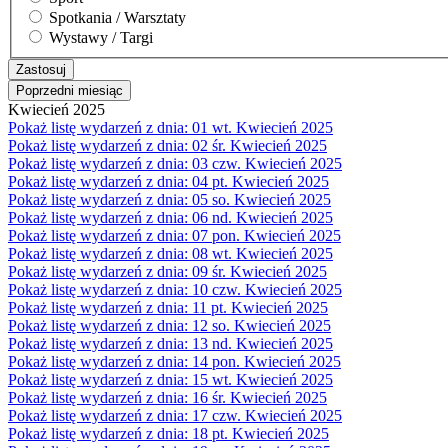
Spotkania / Warsztaty
Wystawy / Targi
Poprzedni miesiąc
Kwiecień 2025
Pokaż listę wydarzeń z dnia:
01
wt.
Kwiecień 2025
Pokaż listę wydarzeń z dnia:
02
śr.
Kwiecień 2025
Pokaż listę wydarzeń z dnia:
03
czw.
Kwiecień 2025
Pokaż listę wydarzeń z dnia:
04
pt.
Kwiecień 2025
Pokaż listę wydarzeń z dnia:
05
so.
Kwiecień 2025
Pokaż listę wydarzeń z dnia:
06
nd.
Kwiecień 2025
Pokaż listę wydarzeń z dnia:
07
pon.
Kwiecień 2025
Pokaż listę wydarzeń z dnia:
08
wt.
Kwiecień 2025
Pokaż listę wydarzeń z dnia:
09
śr.
Kwiecień 2025
Pokaż listę wydarzeń z dnia:
10
czw.
Kwiecień 2025
Pokaż listę wydarzeń z dnia:
11
pt.
Kwiecień 2025
Pokaż listę wydarzeń z dnia:
12
so.
Kwiecień 2025
Pokaż listę wydarzeń z dnia:
13
nd.
Kwiecień 2025
Pokaż listę wydarzeń z dnia:
14
pon.
Kwiecień 2025
Pokaż listę wydarzeń z dnia:
15
wt.
Kwiecień 2025
Pokaż listę wydarzeń z dnia:
16
śr.
Kwiecień 2025
Pokaż listę wydarzeń z dnia:
17
czw.
Kwiecień 2025
Pokaż listę wydarzeń z dnia:
18
pt.
Kwiecień 2025