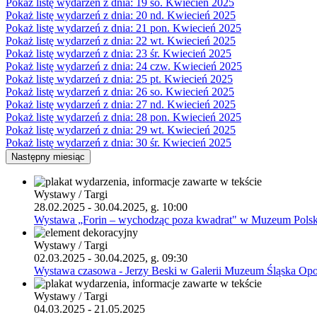
Pokaż listę wydarzeń z dnia:
19
so.
Kwiecień 2025
Pokaż listę wydarzeń z dnia:
20
nd.
Kwiecień 2025
Pokaż listę wydarzeń z dnia:
21
pon.
Kwiecień 2025
Pokaż listę wydarzeń z dnia:
22
wt.
Kwiecień 2025
Pokaż listę wydarzeń z dnia:
23
śr.
Kwiecień 2025
Pokaż listę wydarzeń z dnia:
24
czw.
Kwiecień 2025
Pokaż listę wydarzeń z dnia:
25
pt.
Kwiecień 2025
Pokaż listę wydarzeń z dnia:
26
so.
Kwiecień 2025
Pokaż listę wydarzeń z dnia:
27
nd.
Kwiecień 2025
Pokaż listę wydarzeń z dnia:
28
pon.
Kwiecień 2025
Pokaż listę wydarzeń z dnia:
29
wt.
Kwiecień 2025
Pokaż listę wydarzeń z dnia:
30
śr.
Kwiecień 2025
Następny miesiąc
Wystawy / Targi
28.02.2025 - 30.04.2025, g. 10:00
Wystawa „Forin – wychodząc poza kwadrat" w Muzeum Polski
Wystawy / Targi
02.03.2025 - 30.04.2025, g. 09:30
Wystawa czasowa - Jerzy Beski w Galerii Muzeum Śląska Opo
Wystawy / Targi
04.03.2025 - 21.05.2025