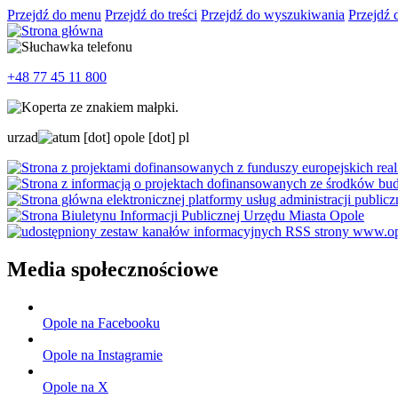
Przejdź do menu
Przejdź do treści
Przejdź do wyszukiwania
Przejdź 
+48 77 45 11 800
urzad
um
[dot]
opole
[dot]
pl
Media społecznościowe
Opole na Facebooku
Opole na Instagramie
Opole na X