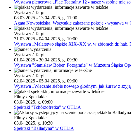
Wystawa plenerowa „Plac Teatralny 12 - nasze wspólne miejsc
Wystawy / Targi
08.03.2025 - 13.04.2025, g. 11:00
Agata Nowosielska. Wszystkie zakazane pokoje - wystawa w G
Wystawy / Targi
31.03.2025 - 04.04.2025, g. 10:00
Wystawa „Malarstwo śląskie XIX–XX w. w zbiorach dr. hab. 
Wystawy / Targi
01.04.2025 - 30.04.2025, g. 09:30
Wystawa "Stanisław Bober. Fotografie" w Muzeum Śląska Op
Wystawy / Targi
02.04.2025 - 05.04.2025, g. 09:00
Wystawa „Wiecznie siebie nowego głodnym, jak żuraw z szyj
Filmy / Spektakle
03.04.2025, g. 09:00
Spektakl "Tchórzofretka" w OTLiA
Filmy / Spektakle
03.04.2025, g. 10:30
Spektakl "Balladyna" w OTLiA